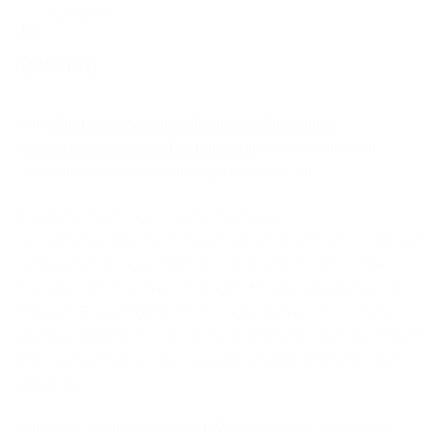
Interdisziplinäre Schmerzkonferenz
(Online)
Die
Klinik für Anästhesiologie und Operative
Intensivmedizin der Uniklinik Köln
lädt herzlich zur
"Interdisziplinären Schmerzkonferenz" ein.
Die Veranstaltung richtet sich an alle
schmerztherapeutisch interessierten Ärztinnen und Ärzte
sowie psychologische Psychotherapeutinnen und –
therapeuten. Die zweistündigen Kolloquien werden im
Projekt „Freiwilliger Fortbildungsnachweis“ durch die
Ärztekammer Nordrhein mit drei CME-Punkten zertifiziert.
Bei digitaler Veranstaltung werden zwei CME-Punkte
vergeben.
Die Veranstaltung findet im Wechsel in Präsenz und