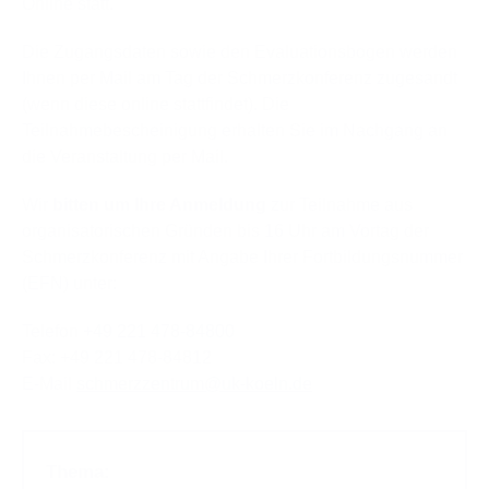
Online statt.
Die Zugangsdaten sowie den Evaluationsbogen werden
Ihnen per Mail am Tag der Schmerzkonferenz zugesandt
(wenn diese online stattfindet). Die
Teilnahmebescheinigung erhalten Sie im Nachgang an
die Veranstaltung per Mail.
Wir
bitten um Ihre Anmeldung
zur Teilnahme aus
organisatorischen Gründen bis 16 Uhr am Vortag der
Schmerzkonferenz mit Angabe Ihrer Fortbildungsnummer
(EFN) unter:
Telefon
+49 221 478-84800
Fax: +49 221 478-84812
E-Mail
schmerzzentrum
@
uk-koeln.de
Thema: