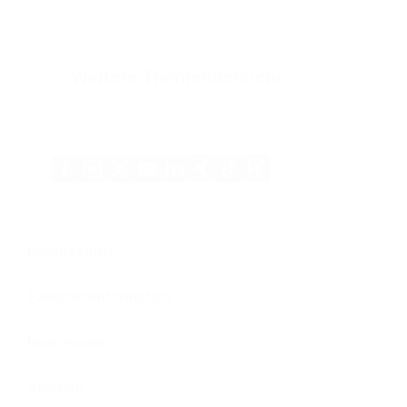
Weitere Themenbereiche
Xing
Kununu
Facebook
Instagram
X
YouTube
LinkedIn
Tiktok
(Twitter)
Datenschutz
Patienteninformation
Impressum
Sitemap