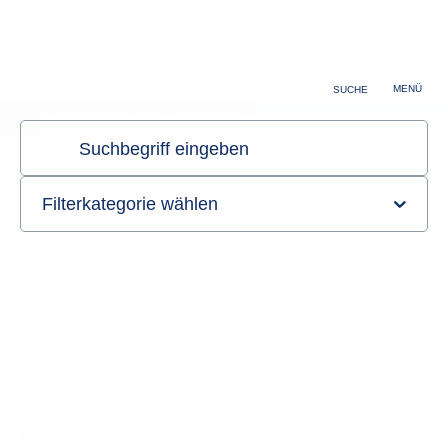
Zuweiser & Professionals
Karriere
MENÜ
SUCHE
Klinik für Anästhesiologie und Operative Intensivmedizin
Sie sind hier:
Startseite
Informationen
Veranstaltungen & Fortbildungen
Details
19.08.2026
16:45 - 18:30 Uhr
Fachgebiet: Anästhesiologie