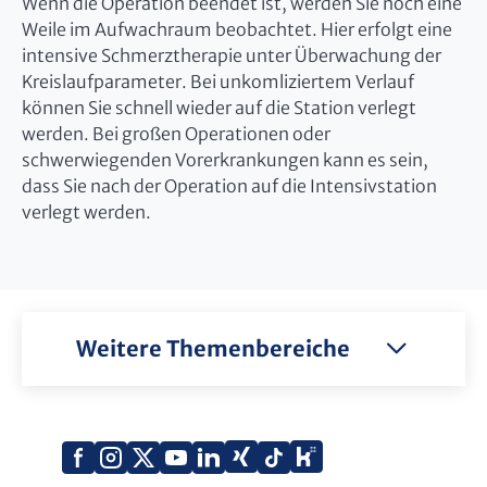
Wenn die Operation beendet ist, werden Sie noch eine
Weile im Aufwachraum beobachtet. Hier erfolgt eine
intensive Schmerztherapie unter Überwachung der
Kreislaufparameter. Bei unkomliziertem Verlauf
können Sie schnell wieder auf die Station verlegt
werden. Bei großen Operationen oder
schwerwiegenden Vorerkrankungen kann es sein,
dass Sie nach der Operation auf die Intensivstation
verlegt werden.
Weitere Themenbereiche
Xing
Kununu
Facebook
Instagram
X
YouTube
LinkedIn
Tiktok