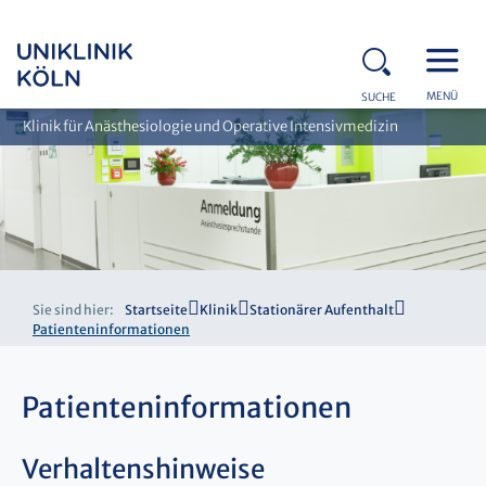
MENÜ
SUCHE
Klinik für Anästhesiologie und Operative Intensivmedizin
Sie sind hier:
Startseite
Klinik
Stationärer Aufenthalt
Patienteninformationen
Patienteninformationen
Verhaltenshinweise